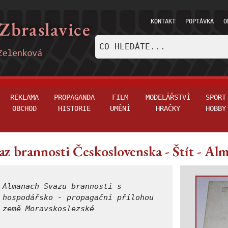
KONTAKT
POPTÁVKA
O
REKLAMA
PROPAGANDA
FILM
MODELÁŘSTVÍ
SPORT
OBCHOD
HISTORIE
UMĚNÍ
HRAČKY
HOBBY
az brannosti Československa - Štít - Al
Almanach Svazu brannosti s
hospodářsko - propagační přílohou
země Moravskoslezské