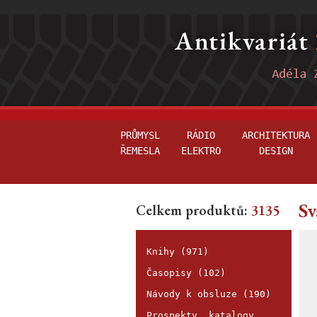
PRŮMYSL
RÁDIO
ARCHITEKTURA
ŘEMESLA
ELEKTRO
DESIGN
Sv
Celkem produktů:
3135
Knihy (971)
Časopisy (102)
Návody k obsluze (190)
Prospekty, katalogy