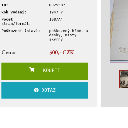
ID:
0025507
Rok vydání:
1947 ?
Počet
108/A4
stran/formát:
Poškození (stav):
poškozený hřbet a
desky, místy
skvrny
Cena:
500,- CZK
KOUPIT
DOTAZ