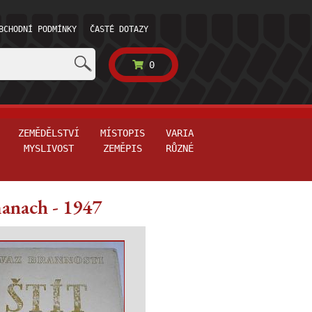
BCHODNÍ PODMÍNKY
ČASTÉ DOTAZY
0
ZEMĚDĚLSTVÍ
MÍSTOPIS
VARIA
MYSLIVOST
ZEMĚPIS
RŮZNÉ
manach - 1947