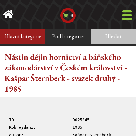
0
Hlavní kategorie
Podkategorie
Hledat
Nástin dějin hornictví a báňského
zákonodárství v Českém království -
Kašpar Šternberk - svazek druhý -
1985
ID:
0025345
Rok vydání:
1985
Autor:
Kašpar Šternberk