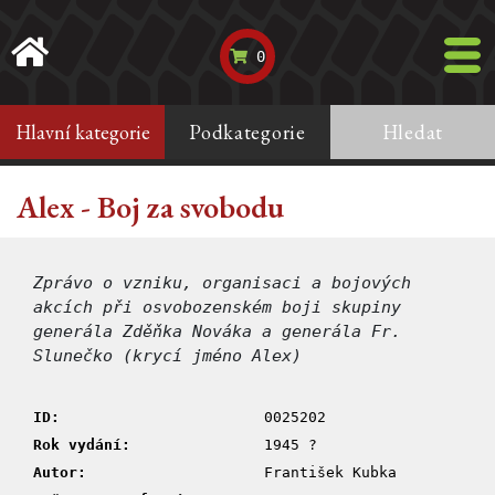
0
Hlavní kategorie
Podkategorie
Hledat
Alex - Boj za svobodu
Zprávo o vzniku, organisaci a bojových
akcích při osvobozenském boji skupiny
generála Zděňka Nováka a generála Fr.
Slunečko (krycí jméno Alex)
ID:
0025202
Rok vydání:
1945 ?
Autor:
František Kubka