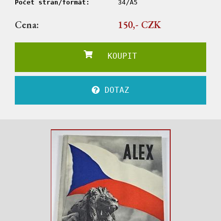
Počet stran/formát:
34/A5
Cena:
150,- CZK
KOUPIT
DOTAZ