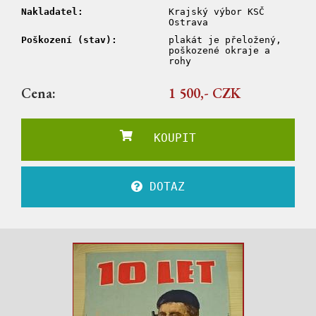
Nakladatel:
Krajský výbor KSČ
Ostrava
Poškození (stav):
plakát je přeložený,
poškozené okraje a
rohy
Cena:
1 500,- CZK
KOUPIT
DOTAZ