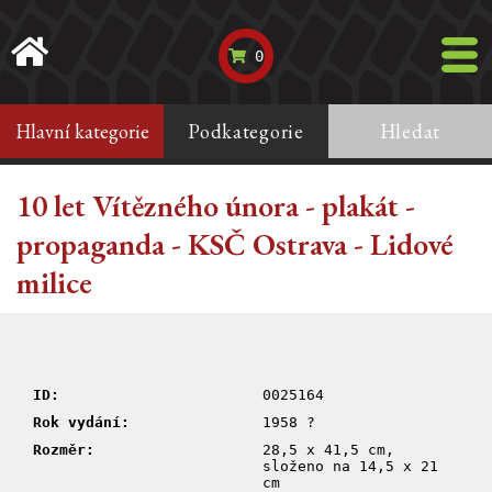
0
Hlavní kategorie
Podkategorie
Hledat
10 let Vítězného února - plakát -
propaganda - KSČ Ostrava - Lidové
milice
ID:
0025164
Rok vydání:
1958 ?
Rozměr:
28,5 x 41,5 cm,
složeno na 14,5 x 21
cm