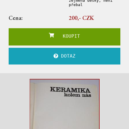
zejména desky, není
přebal
Cena:
200,- CZK
KOUPIT
DOTAZ