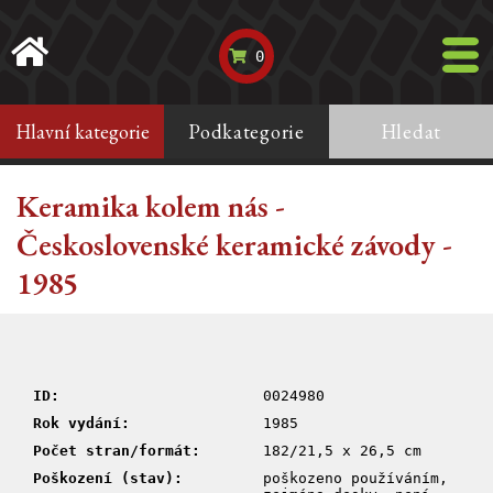
0
Hlavní kategorie
Podkategorie
Hledat
Keramika kolem nás -
Československé keramické závody -
1985
ID:
0024980
Rok vydání:
1985
Počet stran/formát:
182/21,5 x 26,5 cm
Poškození (stav):
poškozeno používáním,