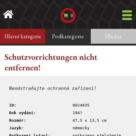
0
Hlavní kategorie
Podkategorie
Hledat
Schutzvorrichtungen nicht
entfernen!
Neodstraňujte ochranná zařízení!
ID:
0024835
Rok vydání:
194?
Rozměr:
47,5 x 13,5 cm
Jazyk:
německy
Poškození (stav):
poškozeno přeložením