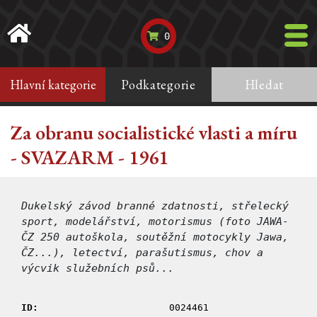
0
Hlavní kategorie
Podkategorie
Hledat
Za obranu socialistické vlasti a míru
- SVAZARM - 1961
Dukelský závod branné zdatnosti, střelecký
sport, modelářství, motorismus (foto JAWA-
ČZ 250 autoškola, soutěžní motocykly Jawa,
ČZ...), letectví, parašutismus, chov a
výcvik služebních psů...
ID:
0024461