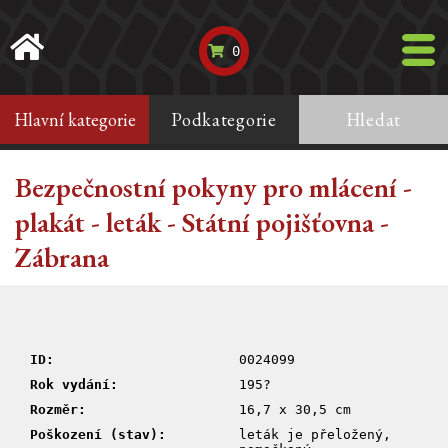
0
Hlavní kategorie
Podkategorie
Hledat
Bezpečnostní pokyny pro mlácení -
plakát - leták - Státní pojišťovna -
Zábrana
ID:
0024099
Rok vydání:
195?
Rozměr:
16,7 x 30,5 cm
Poškození (stav):
leták je přeložený,