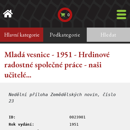
0
Hlavní kategorie
Podkategorie
Hledat
Mladá vesnice - 1951 - Hrdinové
radostné společné práce - naši
učitelé...
Nedělní příloha Zemědělských novin, číslo
23
ID:
0023901
Rok vydání:
1951