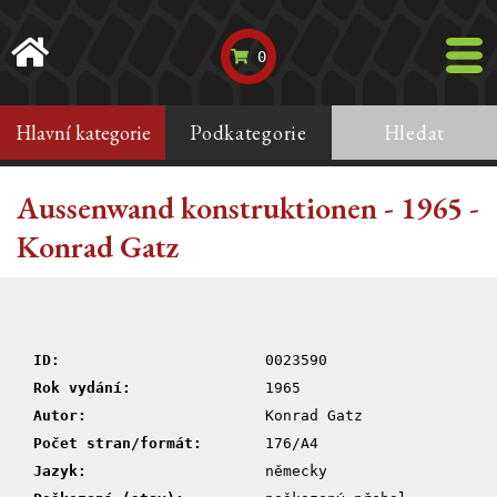
0
Hlavní kategorie
Podkategorie
Hledat
Aussenwand konstruktionen - 1965 -
Konrad Gatz
ID:
0023590
Rok vydání:
1965
Autor:
Konrad Gatz
Počet stran/formát:
176/A4
Jazyk:
německy