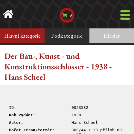
0
Hlavní kategorie
Podkategorie
Hledat
Der Bau-, Kunst - und
Konstruktionsschlosser - 1938 -
Hans Scheel
ID:
0023582
Rok vydání:
1938
Autor:
Hans Scheel
Počet stran/formát:
360/A4 + 28 příloh 60