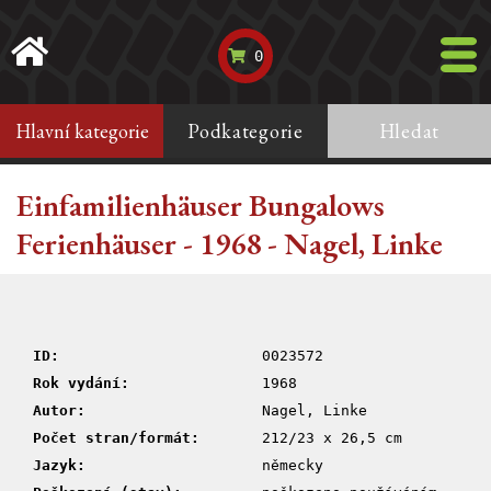
0
Hlavní kategorie
Podkategorie
Hledat
Einfamilienhäuser Bungalows
Ferienhäuser - 1968 - Nagel, Linke
ID:
0023572
Rok vydání:
1968
Autor:
Nagel, Linke
Počet stran/formát:
212/23 x 26,5 cm
Jazyk:
německy