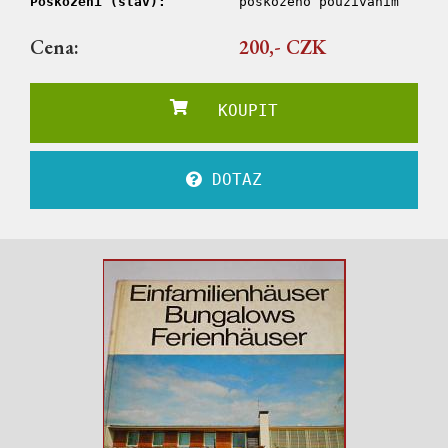
Poškození (stav):
poškozeno používáním
Cena:
200,- CZK
KOUPIT
DOTAZ