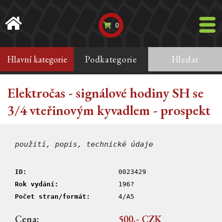
0
Hlavní kategorie
Podkategorie
Hledat
Elektročas - signálové hodiny SH se
3/4 vteřinovým kyvadlem - prospekt
použití, popis, technické údaje
ID:
0023429
Rok vydání:
196?
Počet stran/formát:
4/A5
Cena:
500,- CZK