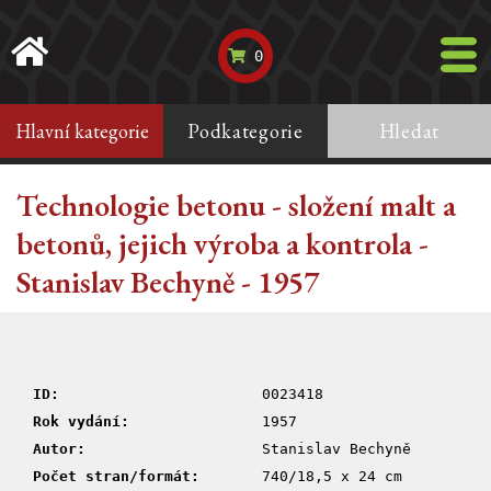
0
Hlavní kategorie
Podkategorie
Hledat
Technologie betonu - složení malt a
betonů, jejich výroba a kontrola -
Stanislav Bechyně - 1957
ID:
0023418
Rok vydání:
1957
Autor:
Stanislav Bechyně
Počet stran/formát:
740/18,5 x 24 cm