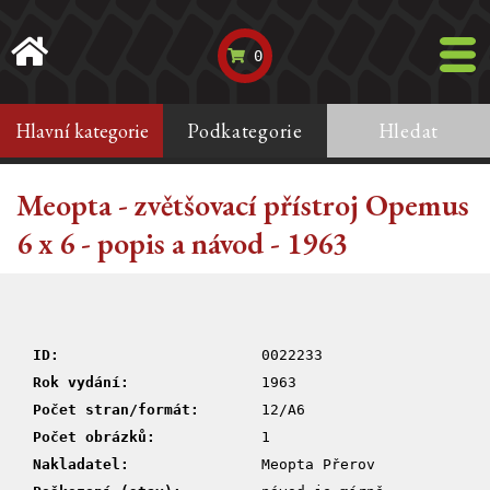
0
Hlavní kategorie
Podkategorie
Hledat
Meopta - zvětšovací přístroj Opemus
6 x 6 - popis a návod - 1963
ID:
0022233
Rok vydání:
1963
Počet stran/formát:
12/A6
Počet obrázků:
1
Nakladatel:
Meopta Přerov