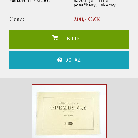
Poškození (stav):
návod je mírně
pomačkaný, skvrny
Cena:
200,- CZK
KOUPIT
DOTAZ