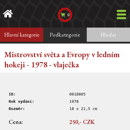
0
Hlavní kategorie
Podkategorie
Hledat
Mistrovství světa a Evropy v ledním
hokeji - 1978 - vlaječka
ID:
0018805
Rok vydání:
1978
Rozměr:
18 x 21,5 cm
Cena:
250,- CZK