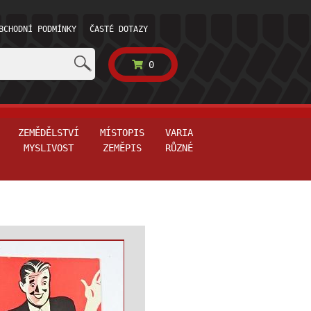
BCHODNÍ PODMÍNKY
ČASTÉ DOTAZY
0
ZEMĚDĚLSTVÍ
MÍSTOPIS
VARIA
MYSLIVOST
ZEMĚPIS
RŮZNÉ