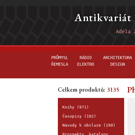
PRŮMYSL
RÁDIO
ARCHITEKTURA
ŘEMESLA
ELEKTRO
DESIGN
Ph
Celkem produktů:
3135
Knihy (971)
Časopisy (102)
Návody k obsluze (190)
Prospekty, katalogy