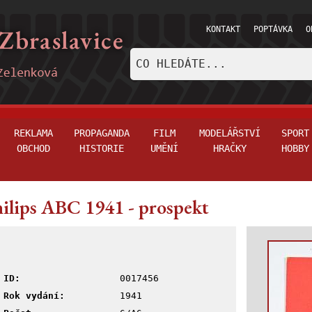
KONTAKT
POPTÁVKA
O
REKLAMA
PROPAGANDA
FILM
MODELÁŘSTVÍ
SPORT
OBCHOD
HISTORIE
UMĚNÍ
HRAČKY
HOBBY
ilips ABC 1941 - prospekt
ID:
0017456
Rok vydání:
1941