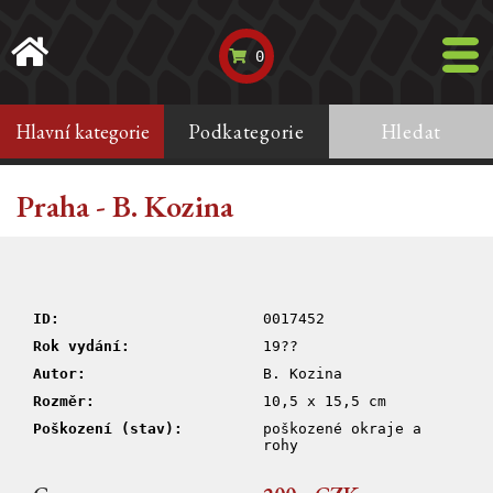
0
Hlavní kategorie
Podkategorie
Hledat
Praha - B. Kozina
ID:
0017452
Rok vydání:
19??
Autor:
B. Kozina
Rozměr:
10,5 x 15,5 cm
Poškození (stav):
poškozené okraje a
rohy