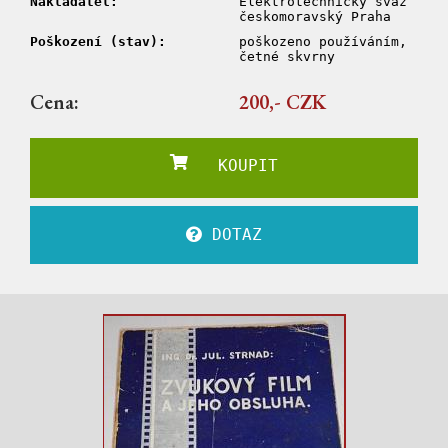
Nakladatel:
Elektrotechnický svaz
českomoravský Praha
Poškození (stav):
poškozeno používáním,
četné skvrny
Cena:
200,- CZK
KOUPIT
DOTAZ