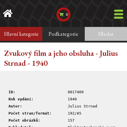
0
Hlavní kategorie
Podkategorie
Hledat
Zvukový film a jeho obsluha - Julius
Strnad - 1940
ID:
0017409
Rok vydání:
1940
Autor:
Julius Strnad
Počet stran/formát:
192/A5
Počet obrázků:
157