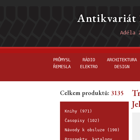
PRŮMYSL
RÁDIO
ARCHITEKTURA
ŘEMESLA
ELEKTRO
DESIGN
Tr
Celkem produktů:
3135
Je
Knihy (971)
Časopisy (102)
Návody k obsluze (190)
Prospekty, katalogy