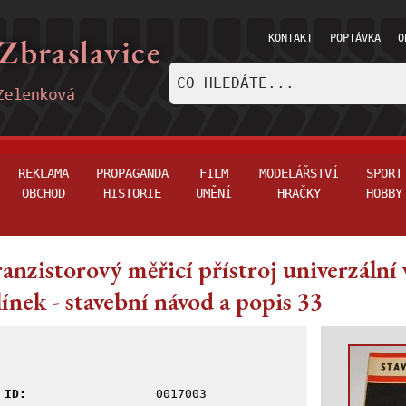
KONTAKT
POPTÁVKA
O
REKLAMA
PROPAGANDA
FILM
MODELÁŘSTVÍ
SPORT
OBCHOD
HISTORIE
UMĚNÍ
HRAČKY
HOBBY
anzistorový měřicí přístroj univerzální 
línek - stavební návod a popis 33
ID:
0017003