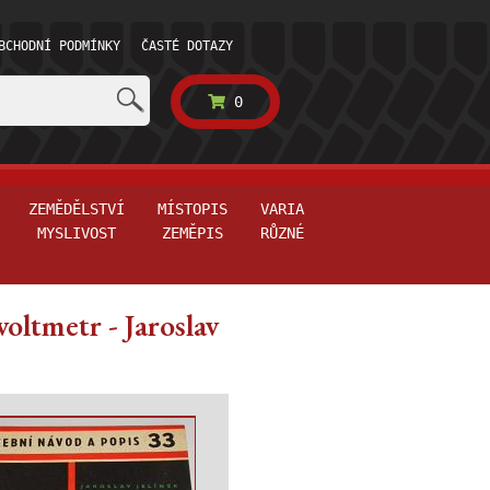
BCHODNÍ PODMÍNKY
ČASTÉ DOTAZY
0
ZEMĚDĚLSTVÍ
MÍSTOPIS
VARIA
MYSLIVOST
ZEMĚPIS
RŮZNÉ
voltmetr - Jaroslav