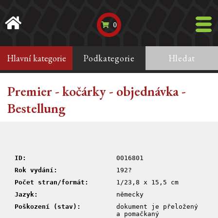
0
Hlavní kategorie
Podkategorie
Hledat
Premier - kočárky - objednávka -
Bestellung
ID:
0016801
Rok vydání:
192?
Počet stran/formát:
1/23,8 x 15,5 cm
Jazyk:
německy
Poškození (stav):
dokument je přeložený
a pomačkaný