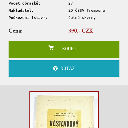
Počet obrázků:
27
Nakladatel:
ZO ČSSV Třemošná
Poškození (stav):
četné skvrny
Cena:
390,- CZK
KOUPIT
DOTAZ