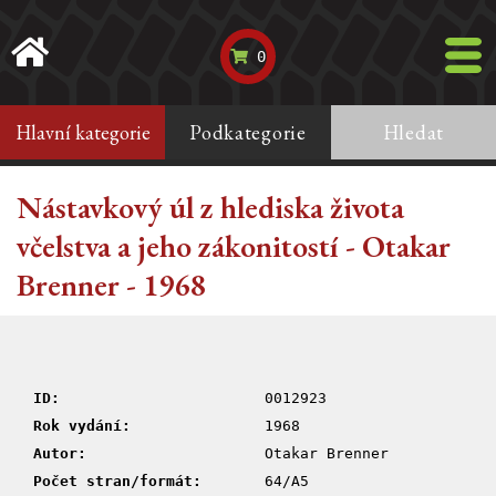
0
Hlavní kategorie
Podkategorie
Hledat
Nástavkový úl z hlediska života
včelstva a jeho zákonitostí - Otakar
Brenner - 1968
ID:
0012923
Rok vydání:
1968
Autor:
Otakar Brenner
Počet stran/formát:
64/A5