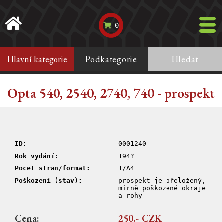
0
Hlavní kategorie
Podkategorie
Hledat
Opta 540, 2540, 2740, 740 - prospekt
ID:
0001240
Rok vydání:
194?
Počet stran/formát:
1/A4
Poškození (stav):
prospekt je přeložený,
mírně poškozené okraje
a rohy
Cena:
250,- CZK