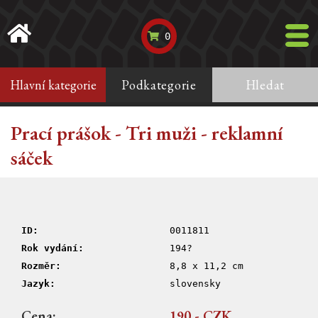
0
Hlavní kategorie
Podkategorie
Hledat
Prací prášok - Tri muži - reklamní
sáček
ID:
0011811
Rok vydání:
194?
Rozměr:
8,8 x 11,2 cm
Jazyk:
slovensky
Cena:
190,- CZK