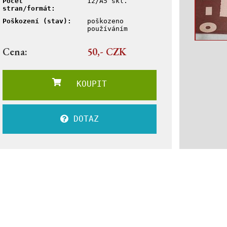
Počet
12/A5 skl.
stran/formát:
Poškození (stav):
poškozeno
používáním
Cena:
50,- CZK
KOUPIT
DOTAZ