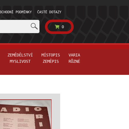
BCHODNÍ PODMÍNKY
ČASTÉ DOTAZY
0
ZEMĚDĚLSTVÍ
MÍSTOPIS
VARIA
MYSLIVOST
ZEMĚPIS
RŮZNÉ