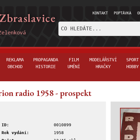
KONTAKT
POPTÁVKA
O
REKLAMA
PROPAGANDA
FILM
MODELÁŘSTVÍ
SPORT
OBCHOD
HISTORIE
UMĚNÍ
HRAČKY
HOBBY
ion radio 1958 - prospekt
ID:
0010899
Rok vydání:
1958