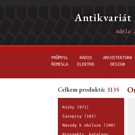
PRŮMYSL
RÁDIO
ARCHITEKTURA
ŘEMESLA
ELEKTRO
DESIGN
Or
Celkem produktů:
3135
Knihy (971)
Časopisy (102)
Návody k obsluze (190)
Prospekty, katalogy