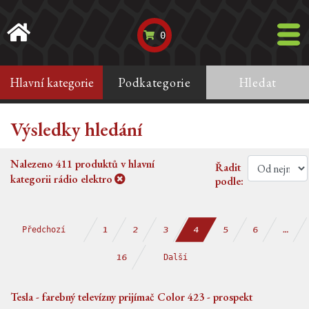
0
Hlavní kategorie
Podkategorie
Hledat
Výsledky hledání
Nalezeno
411
produktů v hlavní
Řadit
kategorii
rádio elektro
podle:
Předchozí
2
3
5
6
…
1
4
Další
16
Tesla - farebný televízny prijímač Color 423 - prospekt