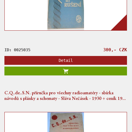
300,- CZK
ID: 0025035
Detail
C.Q..de..S.N. příručka pro všechny radioamatéry - sbírka
návodů s plánky a schematy - Sláva Nečásek - 1930 + ceník 1930
- 1931 specielní radiozávod Jaroslav Melezinek, Praha