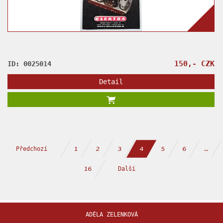
150,- CZK
ID: 0025014
Detail
Předchozí
2
3
5
6
…
1
4
Další
16
ADÉLA ZELENKOVÁ