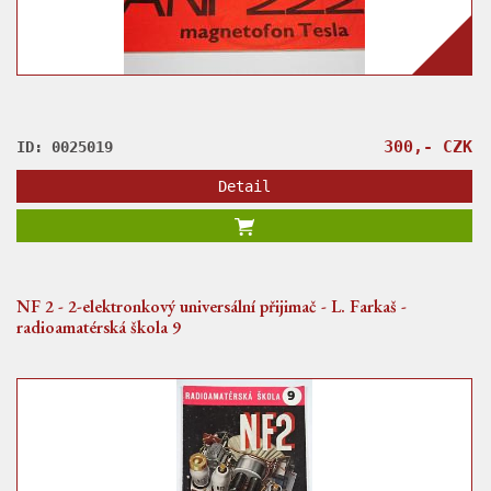
300,- CZK
ID: 0025019
Detail
NF 2 - 2-elektronkový universální přijimač - L. Farkaš -
radioamatérská škola 9