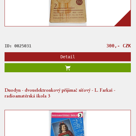
300,- CZK
ID: 0025031
Detail
Duodyn - dvouelektronkový přijimač síťový - L. Farkaš -
radioamatérská škola 3